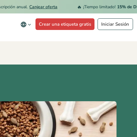
🔥
ón anual.
Canjear oferta
¡Tiempo limitado!
15% de DESCUE
Crear una etiqueta gratis
Iniciar Sesión