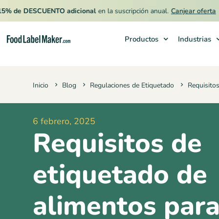
 DESCUENTO adicional
en la suscripción anual.
Canjear oferta
Productos
Industrias
Productos
Inicio
Blog
Regulaciones de Etiquetado
Requisitos
Industrias
Precios
6 febrero, 2025
Contrata a un Especialista
Requisitos de
Recursos
etiquetado de
alimentos par