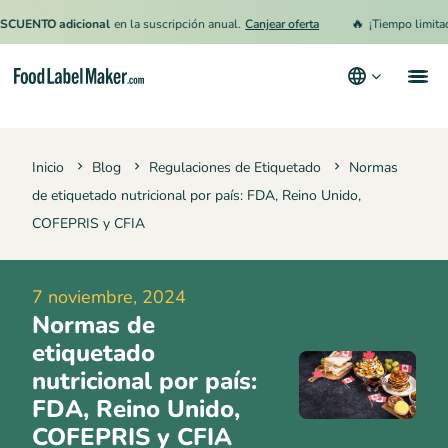
🔥
TO adicional
en la suscripción anual.
Canjear oferta
¡Tiempo limitado!
15
Productos
Inicio
Blog
Regulaciones de Etiquetado
Normas
Industrias
de etiquetado nutricional por país: FDA, Reino Unido,
Precios
COFEPRIS y CFIA
Contrata a un Especialista
7 noviembre, 2024
Recursos
Normas de
Términos y condiciones
etiquetado
nutricional por país:
Política de privacidad
FDA, Reino Unido,
COFEPRIS y CFIA