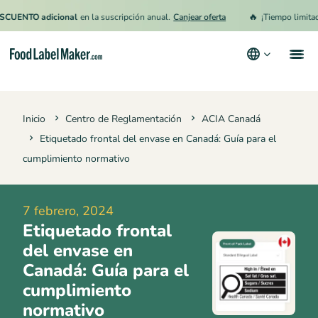
🔥
TO adicional
en la suscripción anual.
Canjear oferta
¡Tiempo limitado!
15
Productos
Inicio
Centro de Reglamentación
ACIA Canadá
Industrias
Etiquetado frontal del envase en Canadá: Guía para el
Precios
cumplimiento normativo
Contrata a un Especialista
7 febrero, 2024
Recursos
Etiquetado frontal
Términos y condiciones
del envase en
Canadá: Guía para el
Política de privacidad
cumplimiento
normativo