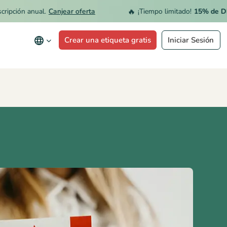
🔥
ión anual.
Canjear oferta
¡Tiempo limitado!
15% de DESCUE
Crear una etiqueta gratis
Iniciar Sesión