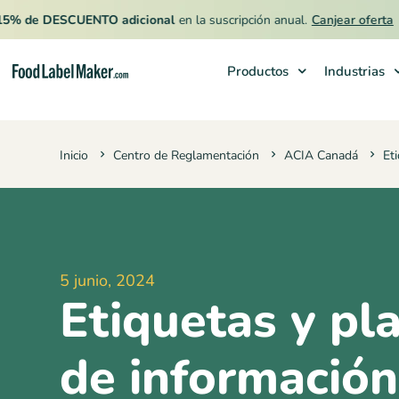
e DESCUENTO adicional
en la suscripción anual.
Canjear oferta
Productos
Industrias
Productos
Inicio
Centro de Reglamentación
ACIA Canadá
Et
Industrias
Precios
Contrata a un Especialista
Recursos
5 junio, 2024
Etiquetas y pla
de información