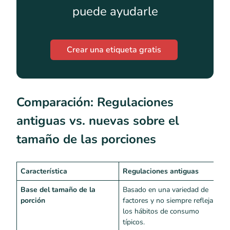
puede ayudarle
Crear una etiqueta gratis
Comparación: Regulaciones
antiguas vs. nuevas sobre el
tamaño de las porciones
Característica
Regulaciones antiguas
N
Base del tamaño de la
Basado en una variedad de
E
porción
factores y no siempre refleja
l
los hábitos de consumo
s
típicos.
e