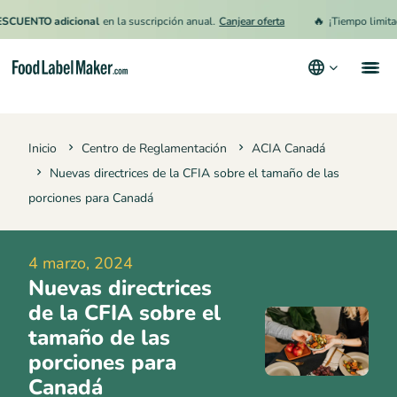
🔥
TO adicional
en la suscripción anual.
Canjear oferta
¡Tiempo limitado!
15
Productos
Inicio
Centro de Reglamentación
ACIA Canadá
Industrias
Nuevas directrices de la CFIA sobre el tamaño de las
Precios
porciones para Canadá
Contrata a un Especialista
4 marzo, 2024
Recursos
Nuevas directrices
Términos y condiciones
de la CFIA sobre el
tamaño de las
Política de privacidad
porciones para
Canadá