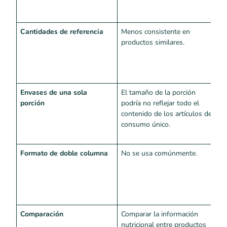
f
a
Cantidades de referencia
Menos consistente en
A
productos similares.
p
a
c
s
Envases de una sola
El tamaño de la porción
T
porción
podría no reflejar todo el
p
contenido de los artículos de
s
consumo único.
p
e
Formato de doble columna
No se usa comúnmente.
R
p
i
p
m
Comparación
Comparar la información
M
nutricional entre productos
i