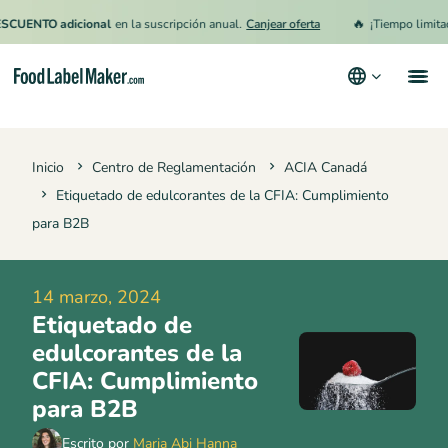
🔥
TO adicional
en la suscripción anual.
Canjear oferta
¡Tiempo limitado!
15
Productos
Inicio
Centro de Reglamentación
ACIA Canadá
Industrias
Etiquetado de edulcorantes de la CFIA: Cumplimiento
Precios
para B2B
Contrata a un Especialista
14 marzo, 2024
Recursos
Etiquetado de
Términos y condiciones
edulcorantes de la
CFIA: Cumplimiento
Política de privacidad
para B2B
Escrito por
Maria Abi Hanna