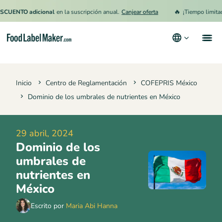
🔥
TO adicional
en la suscripción anual.
Canjear oferta
¡Tiempo limitado!
15
Productos
Inicio
Centro de Reglamentación
COFEPRIS México
Industrias
Dominio de los umbrales de nutrientes en México
Precios
Contrata a un Especialista
29 abril, 2024
Dominio de los
Recursos
umbrales de
Términos y condiciones
nutrientes en
México
Política de privacidad
Escrito por
Maria Abi Hanna