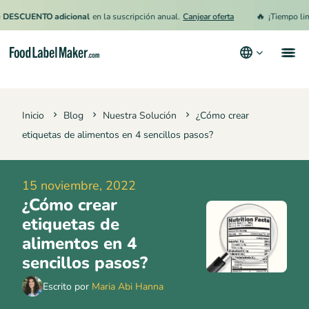
🔥
CUENTO adicional
en la suscripción anual.
Canjear oferta
¡Tiempo limitad
Productos
Inicio
Blog
Nuestra Solución
¿Cómo crear
Industrias
etiquetas de alimentos en 4 sencillos pasos?
Precios
Contrata a un Especialista
15 noviembre, 2022
¿Cómo crear
Recursos
etiquetas de
Términos y condiciones
alimentos en 4
sencillos pasos?
Política de privacidad
Escrito por
Maria Abi Hanna