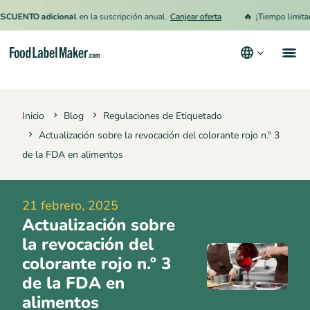
🔥
O adicional
en la suscripción anual.
Canjear oferta
¡Tiempo limitado!
15%
Productos
Inicio
Blog
Regulaciones de Etiquetado
Industrias
Actualización sobre la revocación del colorante rojo n.º 3
Precios
de la FDA en alimentos
Contrata a un Especialista
21 febrero, 2025
Recursos
Actualización sobre
Términos y condiciones
la revocación del
colorante rojo n.º 3
Política de privacidad
de la FDA en
alimentos