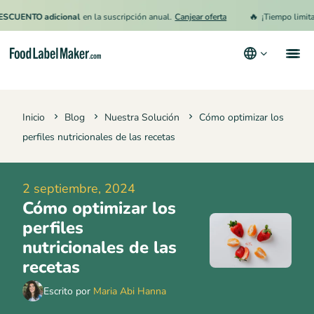
🔥
TO adicional
en la suscripción anual.
Canjear oferta
¡Tiempo limitado!
15
Productos
Inicio
Blog
Nuestra Solución
Cómo optimizar los
Industrias
perfiles nutricionales de las recetas
Precios
Contrata a un Especialista
2 septiembre, 2024
Cómo optimizar los
Recursos
perfiles
Términos y condiciones
nutricionales de las
recetas
Política de privacidad
Escrito por
Maria Abi Hanna