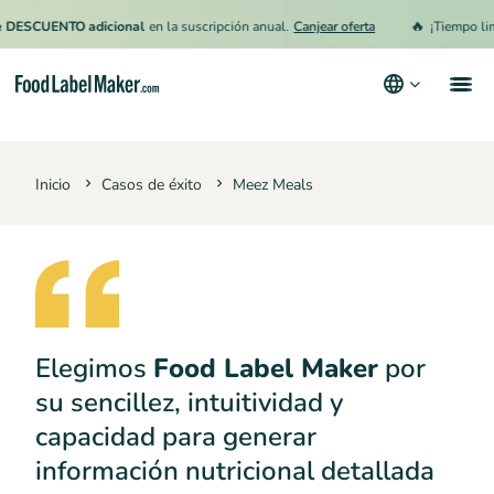
🔥
SCUENTO adicional
en la suscripción anual.
Canjear oferta
¡Tiempo limita
Productos
Inicio
Casos de éxito
Meez Meals
Industrias
Precios
Contrata a un Especialista
Recursos
Elegimos
Food Label Maker
por
Términos y condiciones
su sencillez, intuitividad y
Política de privacidad
capacidad para generar
información nutricional detallada