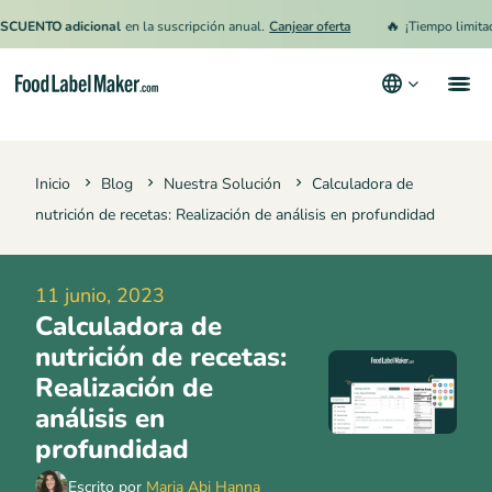
🔥
TO adicional
en la suscripción anual.
Canjear oferta
¡Tiempo limitado!
15
Productos
Inicio
Blog
Nuestra Solución
Calculadora de
Industrias
nutrición de recetas: Realización de análisis en profundidad
Precios
Contrata a un Especialista
11 junio, 2023
Calculadora de
Recursos
nutrición de recetas:
Términos y condiciones
Realización de
análisis en
Política de privacidad
profundidad
Escrito por
Maria Abi Hanna