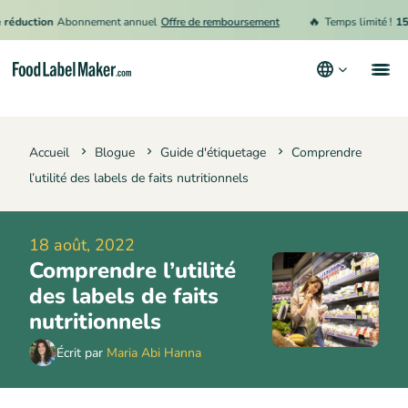
🔥
uction
Abonnement annuel
Offre de remboursement
Temps limité !
15 % d
Produits
Accueil
Blogue
Guide d'étiquetage
Comprendre
Secteurs
l’utilité des labels de faits nutritionnels
Tarification
Engager un expert
18 août, 2022
Comprendre l’utilité
Ressources
des labels de faits
Conditions générales d’utilisation
nutritionnels
Politique de confidentialité
Écrit par
Maria Abi Hanna