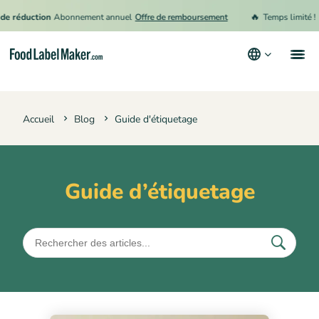
🔥
éduction
Abonnement annuel
Offre de remboursement
Temps limité !
15 %
Produits
Accueil
Blog
Guide d'étiquetage
Secteurs
Tarification
Engager un expert
Guide d’étiquetage
Ressources
Conditions générales d’utilisation
Politique de confidentialité