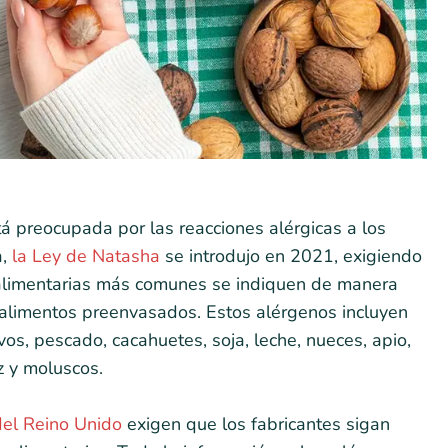
á preocupada por las reacciones alérgicas a los
a,
la Ley de Natasha
se introdujo en 2021, exigiendo
 alimentarias más comunes se indiquen de manera
s alimentos preenvasados. Estos alérgenos incluyen
os, pescado, cacahuetes, soja, leche, nueces, apio,
z y moluscos.
del Reino Unido
exigen que los fabricantes sigan