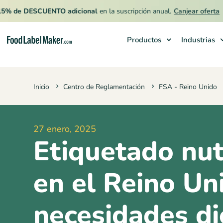
DESCUENTO adicional
en la suscripción anual.
Canjear oferta
Productos
Industrias
Productos
Inicio
Centro de Reglamentación
FSA - Reino Unido
Industrias
Precios
27 enero, 2025
Contrata a un Especialista
Etiquetado nut
Recursos
en el Reino Un
necesidades di