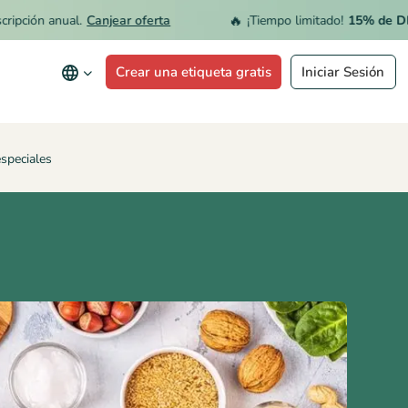
🔥
 anual.
Canjear oferta
¡Tiempo limitado!
15% de DESCUENT
Crear una etiqueta gratis
Iniciar Sesión
especiales