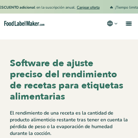
🔥
ENTO adicional
en la suscripción anual.
Canjear oferta
¡Tiempo limitado!
Productos
Industrias
Software de ajuste
Precios
preciso del rendimiento
Contrata a un Especialista
de recetas para etiquetas
Recursos
alimentarias
Términos y condiciones
El rendimiento de una receta es la cantidad de
Política de privacidad
producto alimenticio restante tras tener en cuenta la
pérdida de peso o la evaporación de humedad
durante la cocción.