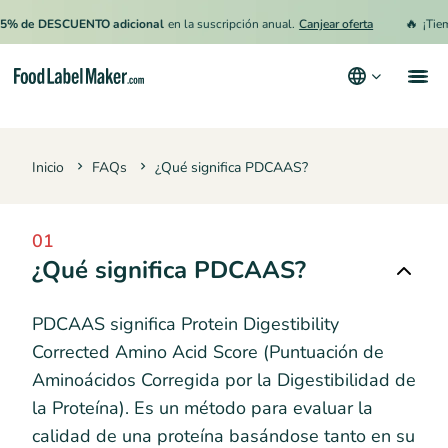
🔥
% de DESCUENTO adicional
en la suscripción anual.
Canjear oferta
¡Tiemp
Productos
Inicio
FAQs
¿Qué significa PDCAAS?
Industrias
Precios
01
Contrata a un Especialista
¿Qué significa PDCAAS?
Recursos
PDCAAS significa Protein Digestibility
Términos y condiciones
Corrected Amino Acid Score (Puntuación de
Aminoácidos Corregida por la Digestibilidad de
Política de privacidad
la Proteína). Es un método para evaluar la
calidad de una proteína basándose tanto en su