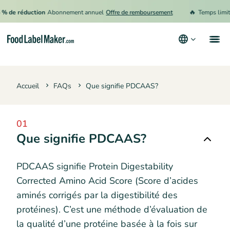
🔥
% de réduction
Abonnement annuel
Offre de remboursement
Temps limité 
Produits
Accueil
FAQs
Que signifie PDCAAS?
Secteurs
Tarification
01
Engager un expert
Que signifie PDCAAS?
Ressources
PDCAAS signifie Protein Digestability
Conditions générales d’utilisation
Corrected Amino Acid Score (Score d’acides
aminés corrigés par la digestibilité des
Politique de confidentialité
protéines). C’est une méthode d’évaluation de
la qualité d’une protéine basée à la fois sur