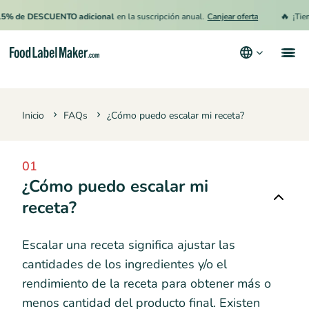
🔥
% de DESCUENTO adicional
en la suscripción anual.
Canjear oferta
¡Tiem
Productos
Inicio
FAQs
¿Cómo puedo escalar mi receta?
Industrias
Precios
01
Contrata a un Especialista
¿Cómo puedo escalar mi
receta?
Recursos
Términos y condiciones
Escalar una receta significa ajustar las
Política de privacidad
cantidades de los ingredientes y/o el
rendimiento de la receta para obtener más o
menos cantidad del producto final. Existen