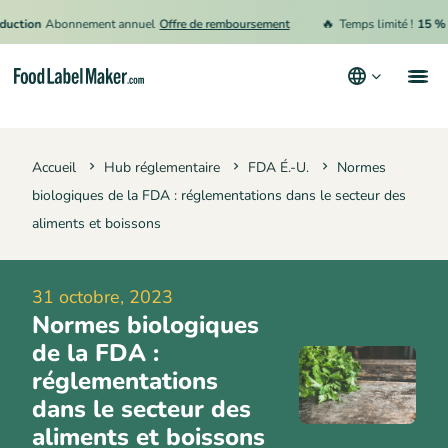
🔥
on
Abonnement annuel
Offre de remboursement
Temps limité !
15 % de ré
Produits
Accueil
Hub réglementaire
FDA É.-U.
Normes
Secteurs
biologiques de la FDA : réglementations dans le secteur des
Tarification
aliments et boissons
Engager un expert
31 octobre, 2023
Ressources
Normes biologiques
Conditions générales d’utilisation
de la FDA :
réglementations
Politique de confidentialité
dans le secteur des
aliments et boissons