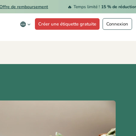
🔥
e de remboursement
Temps limité !
15 % de réduction
Abo
Créer une étiquette gratuite
Connexion