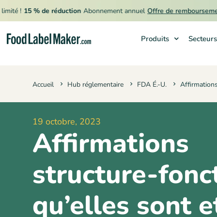
 !
15 % de réduction
Abonnement annuel
Offre de remboursement
Produits
Secteurs
Produits
Accueil
Hub réglementaire
FDA É.-U.
Affirmations
Secteurs
Tarification
19 octobre, 2023
Engager un expert
Affirmations
Ressources
structure-fonct
qu’elles sont e