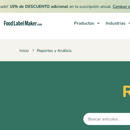
15% de DESCUENTO adicional
en la suscripción anual.
Canjear ofert
Productos
Industrias
Productos
Inicio
Reportes y Análisis
Industrias
Precios
Contrata a un Especialista
R
Recursos