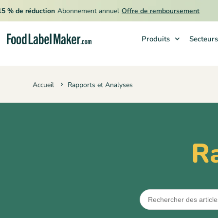
 de réduction
Abonnement annuel
Offre de remboursement
Produits
Secteurs
Produits
Accueil
Rapports et Analyses
Secteurs
Tarification
Engager un expert
R
Ressources