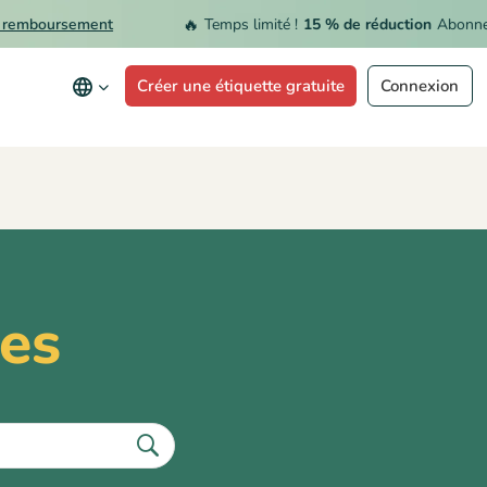
🔥
mboursement
Temps limité !
15 % de réduction
Abonnemen
Créer une étiquette gratuite
Connexion
es