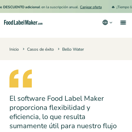
🔥
ESCUENTO adicional
en la suscripción anual.
Canjear oferta
¡Tiempo limit
Productos
Inicio
Casos de éxito
Bello Water
Industrias
Precios
Contrata a un Especialista
Recursos
El software Food Label Maker
Términos y condiciones
proporciona flexibilidad y
Política de privacidad
eficiencia, lo que resulta
sumamente útil para nuestro flujo