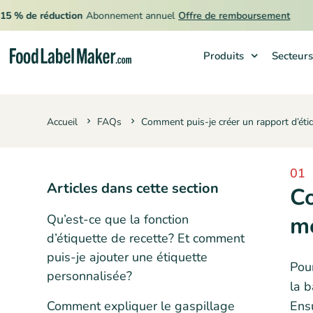
 % de réduction
Abonnement annuel
Offre de remboursement
Produits
Secteurs
Produits
Accueil
FAQs
Comment puis-je créer un rapport d’ét
Secteurs
Tarification
01
Engager un expert
Articles dans cette section
Co
Ressources
Qu’est-ce que la fonction
m
d’étiquette de recette? Et comment
puis-je ajouter une étiquette
Pour
personnalisée?
la b
Comment expliquer le gaspillage
Ensu