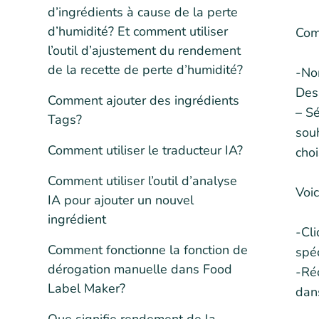
d’ingrédients à cause de la perte
d’humidité? Et comment utiliser
Com
l’outil d’ajustement du rendement
de la recette de perte d’humidité?
-Nom
Dess
Comment ajouter des ingrédients
– Sé
Tags?
souh
Comment utiliser le traducteur IA?
choi
Comment utiliser l’outil d’analyse
Voic
IA pour ajouter un nouvel
ingrédient
-Cli
Comment fonctionne la fonction de
spéc
dérogation manuelle dans Food
-Réo
Label Maker?
dans