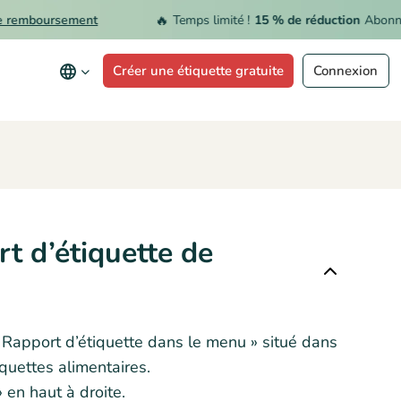
🔥
remboursement
Temps limité !
15 % de réduction
Abonnem
Créer une étiquette gratuite
Connexion
t d’étiquette de
« Rapport d’étiquette dans le menu » situé dans
quettes alimentaires.
 en haut à droite.