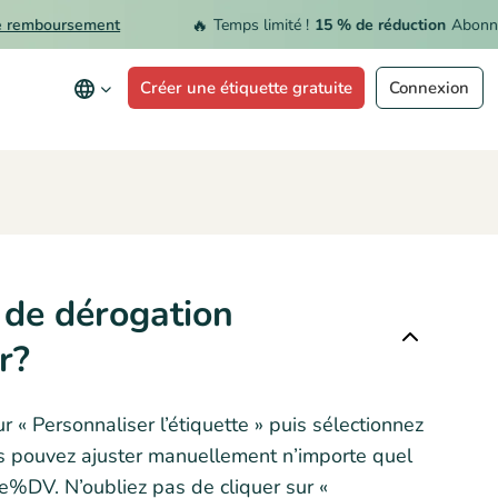
🔥
remboursement
Temps limité !
15 % de réduction
Abonnem
Créer une étiquette gratuite
Connexion
 de dérogation
r?
r « Personnaliser l’étiquette » puis sélectionnez
us pouvez ajuster manuellement n’importe quel
 le%DV. N’oubliez pas de cliquer sur «