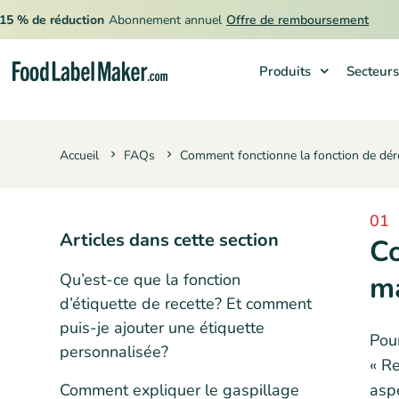
 % de réduction
Abonnement annuel
Offre de remboursement
Produits
Secteurs
Produits
Accueil
FAQs
Comment fonctionne la fonction de dé
Secteurs
Tarification
01
Engager un expert
Articles dans cette section
Co
Ressources
Qu’est-ce que la fonction
ma
d’étiquette de recette? Et comment
puis-je ajouter une étiquette
Pour
personnalisée?
« Re
Comment expliquer le gaspillage
aspe