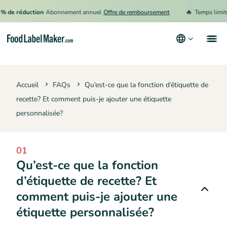
🔥
% de réduction
Abonnement annuel
Offre de remboursement
Temps limité 
Produits
Accueil
FAQs
Qu’est-ce que la fonction d’étiquette de
Secteurs
recette? Et comment puis-je ajouter une étiquette
Tarification
personnalisée?
Engager un expert
01
Ressources
Qu’est-ce que la fonction
Conditions générales d’utilisation
d’étiquette de recette? Et
Politique de confidentialité
comment puis-je ajouter une
étiquette personnalisée?