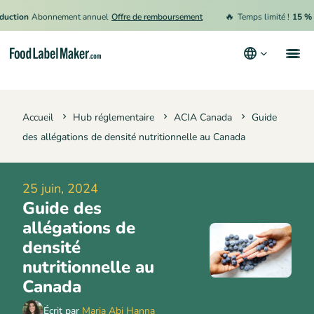
🔥
on
Abonnement annuel
Offre de remboursement
Temps limité !
15 % de ré
Produits
Accueil
Hub réglementaire
ACIA Canada
Guide
Secteurs
des allégations de densité nutritionnelle au Canada
Tarification
Engager un expert
25 juin, 2024
Guide des
Ressources
allégations de
Conditions générales d’utilisation
densité
nutritionnelle au
Politique de confidentialité
Canada
Écrit par
Maria Abi Hanna