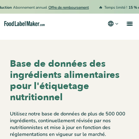
🔥
ion
Abonnement annuel
Offre de remboursement
Temps limité !
15 % de r
Produits
Secteurs
Base de données des
Tarification
ingrédients alimentaires
Engager un expert
pour l'étiquetage
Ressources
nutritionnel
Conditions générales d’utilisation
Utilisez notre base de données de plus de 500 000
Politique de confidentialité
ingrédients, continuellement révisée par nos
nutritionnistes et mise à jour en fonction des
réglementations en vigueur sur le marché.