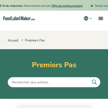
🔥
 % de réduction
Abonnement annuel
Offre de remboursement
Temps limit
Produits
Accueil
Premiers Pas
Secteurs
Tarification
Engager un expert
Premiers Pas
Ressources
Conditions générales d’utilisation
Politique de confidentialité