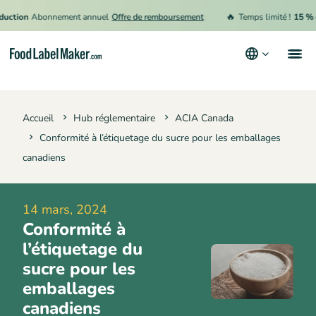
🔥
on
Abonnement annuel
Offre de remboursement
Temps limité !
15 % de ré
Produits
Accueil
Hub réglementaire
ACIA Canada
Secteurs
Conformité à l’étiquetage du sucre pour les emballages
Tarification
canadiens
Engager un expert
14 mars, 2024
Ressources
Conformité à
Conditions générales d’utilisation
l’étiquetage du
sucre pour les
Politique de confidentialité
emballages
canadiens